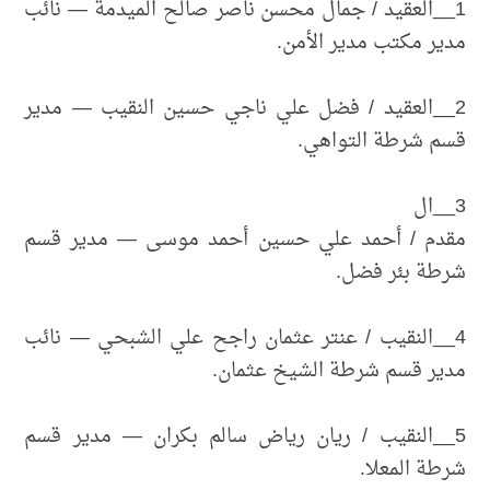
1__العقيد / جمال محسن ناصر صالح الميدمة — نائب
مدير مكتب مدير الأمن.
2__العقيد / فضل علي ناجي حسين النقيب — مدير
قسم شرطة التواهي.
3__ال
مقدم / أحمد علي حسين أحمد موسى — مدير قسم
شرطة بئر فضل.
4__النقيب / عنتر عثمان راجح علي الشبحي — نائب
مدير قسم شرطة الشيخ عثمان.
5__النقيب / ريان رياض سالم بكران — مدير قسم
شرطة المعلا.