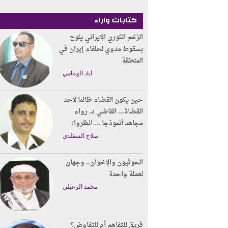
كتابات واراء
الزخم الثوري الإيراني يلوح
بسقوط مدوي لحلفاء إيران في
المنطقة
اياد الهمامي
حين يكون القضاء ظالما لأحد
القضاة... القاضي د. رواء
مجاهد أنموذجا ... انظروا:
صلاح السقلدي
الحوثيون والإخوان.. وجهان
لعملة واحدة
محمد الزعبلي
فريق للتفاهم أم للتفاوض؟