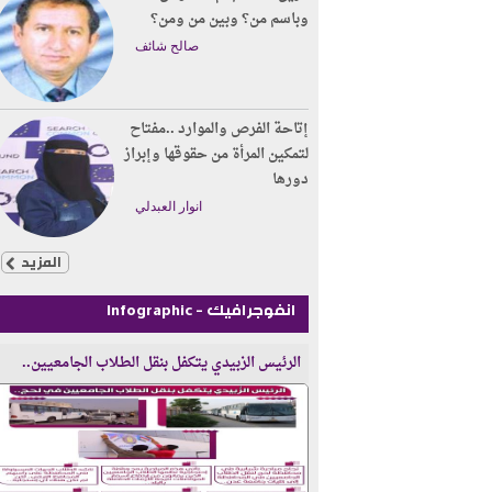
وباسم من؟ وبين من ومن؟
صالح شائف
إتاحة الفرص والموارد ..مفتاح
لتمكين المرأة من حقوقها وإبراز
دورها
انوار العبدلي
المزيد
انفوجرافيك - Infographic
الرئيس الزبيدي يتكفل بنقل الطلاب الجامعيين..