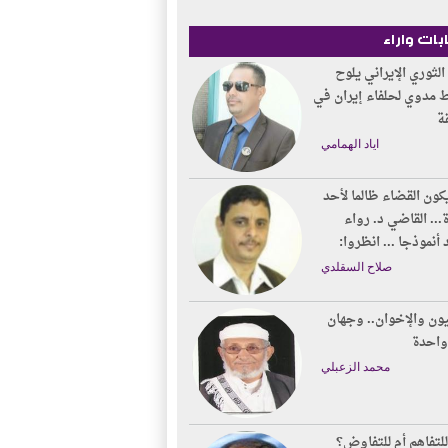
بات واراء
الثوري الإيراني يلوح
 مدوي لحلفاء إيران في
ة
اياد الهمامي
ون القضاء ظالما لأحد
... القاضي د. رواء
أنموذجا ... انظروا:
صلاح السقلدي
ون والإخوان.. وجهان
واحدة
محمد الزعبلي
لتفاهم أم للتفاوض؟