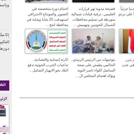
وباسم
يا جزئياً
فضيحة مدوية تهز قرارات
اختتام دورة متخصصة في
ً على تردي
العليمي.. ترقية قيادات شمالية
التصوير والمونتاج الاحترافي
متورطة في تسليم محافظات
استهدفت 25 شابا وشابة في
الشمال للحوثيين وتهميش ...
محافظة لحج ...
إتاحة 
لتمكين
دورها
 تبرر
بتوجيهات من الرئيس الزبيدي..
كارثة إنسانية واقتصادية..
في عدن
الحالمي يطمئن على صحة
تداعيات الحرب الحوثية تدفع
المناضل اللواء ناصر النوبة
البلاد نحو الانهيار الشامل ...
ويؤكد اهتمام المجلس ال ...
انفوج
الرئي