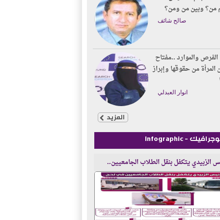
 من؟ وبين من ومن؟
صالح شائف
الفرص والموارد ..مفتاح
 المرأة من حقوقها وإبراز
انوار العبدلي
المزيد
رافيك - Infographic
س الزبيدي يتكفل بنقل الطلاب الجامعيين..