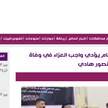
|
|
|
|
|
|
ار محافظات
اخبار العالم
رياضة
حوارات
منوعات
انفوجرافيك
م
لعام يؤدي واجب العزاء في وفاة
الم
منصور هادي
بين ال
نزرع؟
بين ال