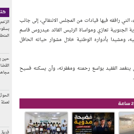
كتا
، التي رافقه فيها قيادات من المجلس الانتقالي، إلى جانب
الزخم 
بسقوط
رية الجنوبية تعازي ومواساة الرئيس القائد عيدروس قاسم
المنطق
بيه، ومشيدا بأدواره الوطنية خلال مشوار حياته الحافل
حين يك
القضاة
 أن يتغمد الفقيد بواسع رحمته ومغفرته، وأن يسكنه فسيح
مجاهد 
الحوثي
لعملة 
فريق ل