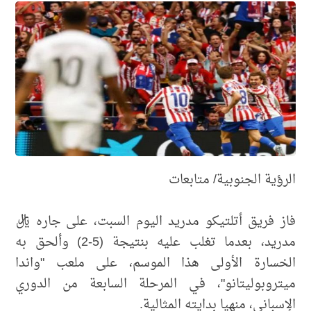
الرؤية الجنوبية/ متابعات
فاز فريق أتلتيكو مدريد اليوم السبت، على جاره ريال
مدريد، بعدما تغلب عليه بنتيجة (5-2) وألحق به
الخسارة الأولى هذا الموسم، على ملعب "واندا
ميتروبوليتانو"، في المرحلة السابعة من الدوري
الإسباني، منهيا بدايته المثالية.