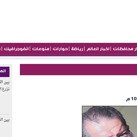
|
|
|
|
|
|
ار محافظات
اخبار العالم
رياضة
حوارات
منوعات
انفوجرافيك
م
الم
بين ال
نزرع؟
بين ال