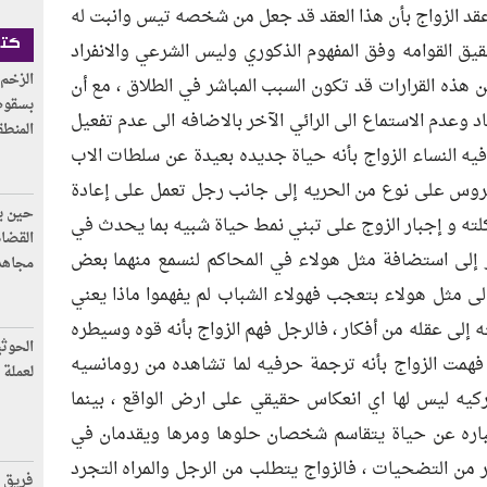
قد الزواج بأن هذا العقد قد جعل من شخصه تيس وانبت له
يق القوامه وفق المفهوم الذكوري وليس الشرعي والانفراد
كتا
الزخم 
ن هذه القرارات قد تكون السبب المباشر في الطلاق ، مع أن
بسقوط
اد وعدم الاستماع الى الرائي الآخر بالاضافه الى عدم تفعيل
المنطق
يه النساء الزواج بأنه حياة جديده بعيدة عن سلطات الاب
لعروس على نوع من الحريه إلى جانب رجل تعمل على إعادة
حين يك
لته و إجبار الزوج على تبني نمط حياة شبيه بما يحدث في
القضاة
ر إلى استضافة مثل هولاء في المحاكم لنسمع منهما بعض
مجاهد 
ى مثل هولاء بتعجب فهولاء الشباب لم يفهموا ماذا يعني
 إلى عقله من أفكار ، فالرجل فهم الزواج بأنه قوه وسيطره
الحوثي
اه فهمت الزواج بأنه ترجمة حرفيه لما تشاهده من رومانسيه
لعملة 
يه ليس لها اي انعكاس حقيقي على ارض الواقع ، بينما
 عباره عن حياة يتقاسم شخصان حلوها ومرها ويقدمان في
ر من التضحيات ، فالزواج يتطلب من الرجل والمراه التجرد
فريق ل