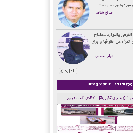
 من؟ وبين من ومن؟
صالح شائف
الفرص والموارد ..مفتاح
 المرأة من حقوقها وإبراز
انوار العبدلي
المزيد
رافيك - Infographic
س الزبيدي يتكفل بنقل الطلاب الجامعيين..