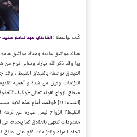
كُتب بواسطة :
القاضي عبدالناصر سنيد
-
هناك مواثيق عاديه وهناك مواثيق هامه 
بها وقد ذكر الله تبارك وتعالى نوع من 
الميثاق بوصفه بالميناق الغليظ ، وقد
التزامات وقيل من شدة و أهمية تقديم ا
ميثاق الزواج لقوله تعالى ﴿وَكَيفَ تَأخُذونَهُ 
[النساء: ٢١] فوقفت أمام هذه الاي
الغليظ؟ الزواج ليس عباره عن نزهه 
معدودات تنتهي بالطلاق كما يحدث في أيا
تجاه المراه والتزامات نقع على عاتق ال