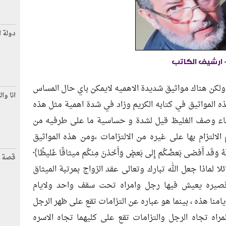
دولة ا
 ارشيف الكاتب
ولكن هناك مواثيق شديدة الاهميه لايمكن باي حال المساس
انا وال
هذه المواثيق في كتابه الكريم وزاد في شدة اهمية مثل هذه
 جاء وصف الغليظ قيل لشدة و حساسية ما على طرفيه من
لالتزام بها على غيره من الالتزامات ،ومن هذه المواثيق
وَقَد أَفضى بَعضُكُم إِلى بَعضٍ وَأَخَذنَ مِنكُم ميثاقًا غَليظًا﴾
قصة 
ه متسائلا لماذا جعل الله تبارك وتعالى عقد الزواج بمرتبة الميثاق
قصيره يعيش فيها رجل وامراه تحت سقف واحد ولايام
منا هذه ، بينما هو عباره عن التزامات تقع على ظهر الرجل
مراه تجاه الرجل والتزامات تقع على كليهما تجاه الاسره