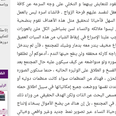
ود للتعايش بينهما و التخلي على وجه السرعه عن كافة
وباسم
عقل لتفسد عليهم فرحة الزواج , فانشاء اسره ليس بالعمل
 السهل فأحيانا لتحقيق مثل هذه الأهداف نقوم بتضحية
 ليسوا ملائكه والنساء لسن بشياطين الكل ملئ بالعورات
إتاحة 
لتمكين
جب علينا الإسراع في إيقاظ الشباب من هذه السبات العميق
دورها
فاع مخيف يندر معه بدمار وشيك للمجتمع ، فأن لم يتدخل
واجه كارثه محققه ولن ينفع حينها الندم ، أدعوكم أن تطلقوا
ا صوره ولو متواضعه عن كيف سيكون عليه حال المجتمع بعد
فسخ و الطلاق على الوثيره الحاليه ، حتما ستكون الصوره
انفوج
الحزن ، فهناك من المنظمات سواء كانت منظمات دوليه أو
الرئي
ت نفسها ووضعت جميع إمكانياتها في سبيل اطلاق حمله
مسمى البحث عن الذات ولكن الهدف الحقيقي من وراء ذلك
 في المجتمع ، بل إن هناك من يضخ الأموال بسخاء لإنتاج
حياة النساء عبر تصوير نمط جديد وغير واقعي وخيالي