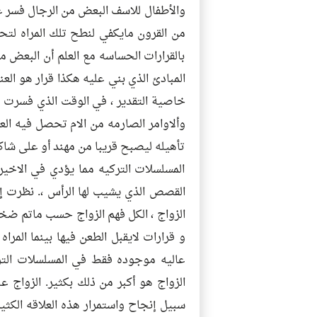
والأطفال للاسف البعض من الرجال فسر ع
من القرون مايكفي لنطح تلك المراه لتحق
بالقرارات الحساسه مع العلم أن البعض م
المبادئ الذي بني عليه هكذا قرار هو العن
خاصية التقدير ، في الوقت الذي فسرت ف
وألاوامر الصارمه من الام تحصل فيه ا
تأهيله ليصبح قريبا من مهند أو على شاك
المسلسلات التركيه مما يؤدي في الاخي
القصص الذي يشيب لها الرأس ،. نظرت إل
الزواج ، الكل فهم الزواج حسب ماتم ضخه
و قرارات لايقبل الطعن فيها بينما المر
عاليه موجوده فقط في المسلسلات الترك
الزواج هو أكبر من ذلك بكثير. الزواج
سبيل إنجاح واستمرار هذه العلاقه الكثي