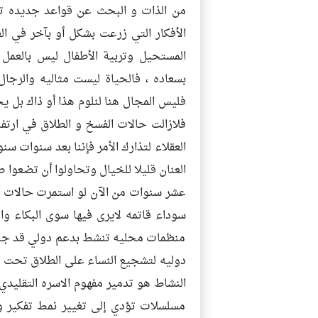
من الذات و البحث عن قواعد جديده تق
الأفكار التي زرعت بشكل أو بآخر في ال
المستحيل وتربية الأطفال ليس بالعمل
بسعاده ، فالحياة ليست مثاليه والرجال
فليس المجال هنا لنلوم هذا أو ذاك بل ي
فلازالت حالات الفسخ و الطلاق في ارت
العقلاء لتذارك الأمر فإننا بعد سنوات سن
العنان قليلا للخيال وتحاولوا أن تضعو
عشر سنوات من الآن لو استمرت حالات ال
سوداء قاتمه لايرى فيها سوى البكاء و
منظمات محليه تنشط بدعم دولي قد جند
دوليه لتشجيع النساء على الطلاق تحت 
النشاط هو تدمير مفهوم الاسره التقليدي
مسلسلات تؤدي إلى تغيير نمط تفكير و