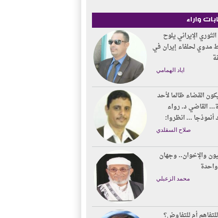
بات واراء
الثوري الإيراني يلوح
 مدوي لحلفاء إيران في
ة
اياد الهمامي
ون القضاء ظالما لأحد
... القاضي د. رواء
أنموذجا ... انظروا:
صلاح السقلدي
ون والإخوان.. وجهان
واحدة
محمد الزعبلي
لتفاهم أم للتفاوض؟