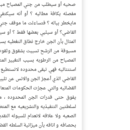
صحيه أو سيطلب من جني المصباح مبلغ
مفصله بكافة مطالبه ؟ أو أنه سيكتف
مايخطر بباله ؟ فتساءلت ما موقف جني 
القاضي؟ أو سيلبي بعضها فقط ؟ أو سي
المثال بأن الجن خارج نطاق التغطيه بس
مسبوقة من الرشح تسببت بشقوق وثقوب 
المصباح من الرطوبه بسبب التغيير الم
استتنائيه فهي تبقى محدوده لاتستطيع ت
القاضي الذي أعجز الجن والانس عن تلبيت
القضائيه والتي عجزت الحكومات المتعاقب
يفوق حتى قدرات الجن المحدوده ، مع
لسلطتين التنفيذيه والتشريعيه مع المتطل
الصعبه ولا علاقه لانعدام للسيوله النق
بحصافه و اناقه بأن ميزانية السلطه القض