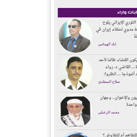
بات واراء
الثوري الإيراني يلوح
 مدوي لحلفاء إيران في
ة
اياد الهمامي
ون القضاء ظالما لأحد
... القاضي د. رواء
أنموذجا ... انظروا:
صلاح السقلدي
ون والإخوان.. وجهان
واحدة
محمد الزعبلي
لتفاهم أم للتفاوض؟