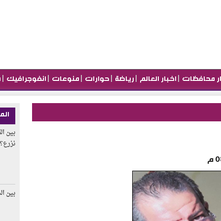
|
|
|
|
|
|
ار محافظات
اخبار العالم
رياضة
حوارات
منوعات
انفوجرافيك
م
الم
بين ال
نزرع؟
بين ال