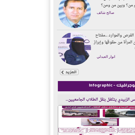
 من؟ وبين من ومن؟
صالح شائف
الفرص والموارد ..مفتاح
 المرأة من حقوقها وإبراز
انوار العبدلي
المزيد
رافيك - Infographic
س الزبيدي يتكفل بنقل الطلاب الجامعيين..