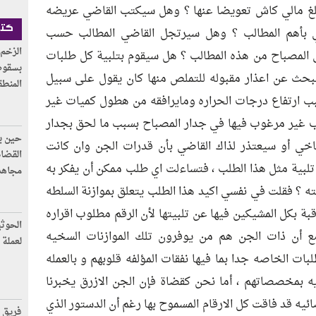
 مالي كاش تعويضا عنها ؟ وهل سيكتب القاضي عريضه
ي بأهم المطالب ؟ وهل سيرتجل القاضي المطالب حسب
كتا
الزخم 
المصباح من هذه المطالب ؟ هل سيقوم بتلبية كل طلبات
بسقوط
بحث عن اعذار مقبوله للتملص منها كان يقول على سبيل
المنطق
بب ارتفاع درجات الحراره ومايرافقه من هطول كميات غير
غير مرغوب فيها في جدار المصباح بسبب ما لحق بجدار
حين يك
ناخي أو سيعتذر لذاك القاضي بأن قدرات الجن وان كانت
القضاة
لبية مثل هذا الطلب ، فتساءلت اي طلب ممكن أن يفكر به
مجاهد 
ه ؟ فقلت في نفسي اكيد هذا الطلب يتعلق بموازنة السلطه
ة بكل المشيكين فيها عن تلبيتها لأن الرقم مطلوب اقراره
الحوثي
 أن ذات الجن هم من يوفرون تلك الموازنات السخيه
لعملة 
بات الخاصه جدا بما فيها نفقات المؤلفه قلوبهم و بالعمله
ديه بمخصصاتهم ، أما نحن كقضاة فإن الجن الازرق يخبرنا
ائيه قد فاقت كل الارقام المسموح بها رغم أن الدستور الذي
فريق ل