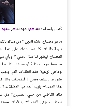
كُتب بواسطة :
القاضي عبدالناصر سنيد
-
ماهو مصباح علاء الدين ؟ هل هناك بالف
تلبية طلبات كل من يدعك على هذا المص
المصباح ليظهر لنا هذا الجني ؟ وبأي هي
مبتسما مرحب بنا ؟ أو سيظهر لنا هذا 
وماهي نوعية هذه الطلبات التي يجب ع
بشروط وسقف معين ؟ فضحكت وانا اقلب ه
هذا المصباح باييد أحد من القضاة ماذا
ذلك القاضي من جني المصباح؟ هل سي
سيطالب جني المصباح بترقيات مستع