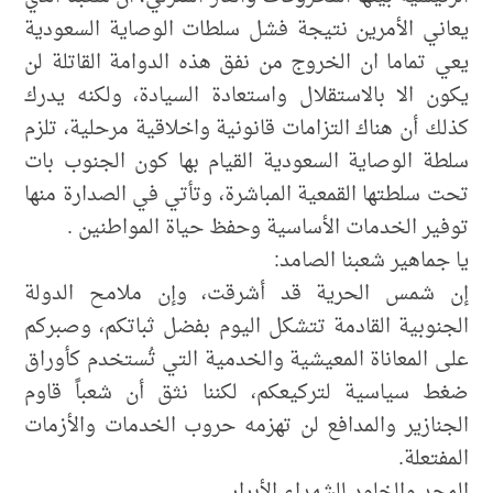
يعاني الأمرين نتيجة فشل سلطات الوصاية السعودية
يعي تماما ان الخروج من نفق هذه الدوامة القاتلة لن
يكون الا بالاستقلال واستعادة السيادة، ولكنه يدرك
كذلك أن هناك التزامات قانونية واخلاقية مرحلية، تلزم
سلطة الوصاية السعودية القيام بها كون الجنوب بات
تحت سلطتها القمعية المباشرة، وتأتي في الصدارة منها
توفير الخدمات الأساسية وحفظ حياة المواطنين .
​يا جماهير شعبنا الصامد:
إن شمس الحرية قد أشرقت، وإن ملامح الدولة
الجنوبية القادمة تتشكل اليوم بفضل ثباتكم، وصبركم
على المعاناة المعيشية والخدمية التي تُستخدم كأوراق
ضغط سياسية لتركيعكم، لكننا نثق أن شعباً قاوم
الجنازير والمدافع لن تهزمه حروب الخدمات والأزمات
المفتعلة.
​المجد والخلود للشهداء الأبرار..