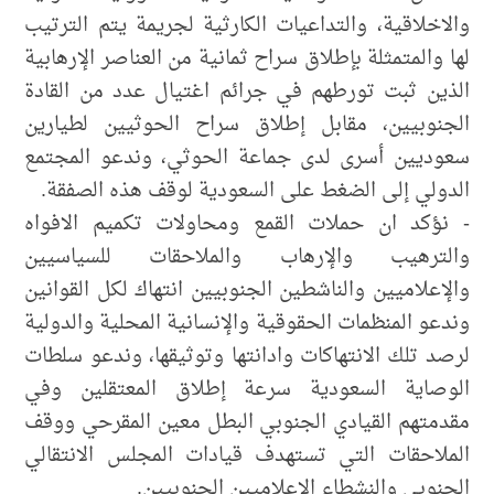
والاخلاقية، والتداعيات الكارثية لجريمة يتم الترتيب
لها والمتمثلة بإطلاق سراح ثمانية من العناصر الإرهابية
الذين ثبت تورطهم في جرائم اغتيال عدد من القادة
الجنوبيين، مقابل إطلاق سراح الحوثيين لطيارين
سعوديين أسرى لدى جماعة الحوثي، وندعو المجتمع
الدولي إلى الضغط على السعودية لوقف هذه الصفقة.
- نؤكد ان حملات القمع ومحاولات تكميم الافواه
والترهيب والإرهاب والملاحقات للسياسيين
والإعلاميين والناشطين الجنوبيين انتهاك لكل القوانين
وندعو المنظمات الحقوقية والإنسانية المحلية والدولية
لرصد تلك الانتهاكات وادانتها وتوثيقها، وندعو سلطات
الوصاية السعودية سرعة إطلاق المعتقلين وفي
مقدمتهم القيادي الجنوبي البطل معين المقرحي ووقف
الملاحقات التي تستهدف قيادات المجلس الانتقالي
الجنوبي والنشطاء الإعلاميين الجنوبيين.