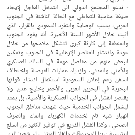
- ندعو المجتمع الدولي الى التدخل العاجل لإيجاد
صيغة مناسبة للتعاطي مع الحالة الناشئة في الجنوب
العربي، بسبب الوصاية والتفرد السعودي بالقرار، الذي
أثبت خلال الأشهر الستة الأخيرة، أنه يقود الجنوب
والمنطقة إلى كارثة كبرى تتشكل ملامحها من خلال
عودة وانتشار العناصر الإرهابية في الجنوب وتمكين
البعض منهم من مفاصل مهمة في السلك العسكري
والأمني والمدني، وازدياد عمليات القرصنة واختطاف
السفن رغم إعلان السعودية استكمال انتشار قواتها
البحرية في البحرين العربي والأحمر وخليج عدن، ولا
يقتصر الفشل في الجوانب العسكرية والأمنية، بل يمتد
ليشمل الجوانب الخدمية حيث شهدت مناطق الجنوب
انهيار شبه تام لخدمات الكهرباء والماء والصرف
الصحي ، وكذا الفشل الذريع في توفير الكثير من السلع
الرئيسية بينها المحروقات والغاز المنزلي، ان شعبنا الذي