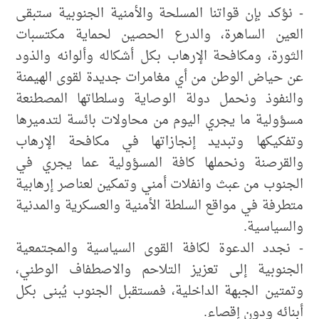
​- نؤكد بإن قواتنا المسلحة والأمنية الجنوبية ستبقى
العين الساهرة، والدرع الحصين لحماية مكتسبات
الثورة، ومكافحة الإرهاب بكل أشكاله وألوانه والذود
عن حياض الوطن من أي مغامرات جديدة لقوى الهيمنة
والنفوذ ونحمل دولة الوصاية وسلطاتها المصطنعة
مسؤولية ما يجري اليوم من محاولات بائسة لتدميرها
وتفكيكها وتبديد إنجازاتها في مكافحة الإرهاب
والقرصنة ونحملها كافة المسؤولية عما يجري في
الجنوب من عبث وانفلات أمني وتمكين لعناصر إرهابية
متطرفة في مواقع السلطة الأمنية والعسكرية والمدنية
والسياسية.
- نجدد الدعوة لكافة القوى السياسية والمجتمعية
الجنوبية إلى تعزيز التلاحم والاصطفاف الوطني،
وتمتين الجبهة الداخلية، فمستقبل الجنوب يُبنى بكل
أبنائه ودون إقصاء.