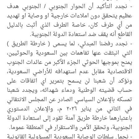
- نجدد التأكيد أن الحوار الجنوبي / الجنوبي هدف
عظيم يتحقق دون املاءات خارجية او وصاية او تهديد
من أي طرف كان، خاصة الطرف الذي أثبت بالدليل
القاطع أنه يقف ضد استعادة الدولة الجنوبية.
- نجدد رفضنا المبدئي، لما يسمى ( خارطة الطريق )
التي انبثقت عنها تفاهمات بين السعودية والحوثيين،
يمنح بموجبها الحوثي الجزء الأكبر من عائدات الجنوب
الاقتصادية مقابل عدم استهدافه للأراضي السعودية،
ونؤكد أن شعبنا لن يسمح بتمرير اي اتفاقات على
حساب قضيته الوطنية ودماء شهدائه، ويجدد شعبنا
تمسكه بالإعلان السياسي الصادر عن المجلس الانتقالي
في الثاني من يناير ٢٠٢٦ م، والإعلان الدستوري
باعتبارهما خارطة طريق آمنة تقود إلى استعادة الدولة
الجنوبية، وتحقق الأمن والاستقرار في المنطقة عموما.
- نحمل سلطات الوصاية السعودية المسؤولية القانونية