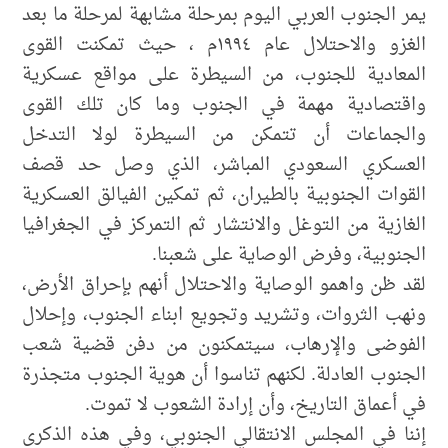
يمر الجنوب العربي اليوم بمرحلة مشابهة لمرحلة ما بعد
الغزو والاحتلال عام ١٩٩٤م ، حيث تمكنت القوى
المعادية للجنوب، من السيطرة على مواقع عسكرية
واقتصادية مهمة في الجنوب وما كان تلك القوى
والجماعات أن تتمكن من السيطرة لولا التدخل
العسكري السعودي المباشر، الذي وصل حد قصف
القوات الجنوبية بالطيران، ثم تمكين الفيالق العسكرية
الغازية من التوغل والانتشار ثم التمركز في الجغرافيا
الجنوبية، وفرض الوصاية على شعبنا.
​لقد ظن واهمو الوصاية والاحتلال أنهم بإحراق الأرض،
ونهب الثروات، وتشريد وتجويع ابناء الجنوب، وإحلال
الفوضى والإرهاب، سيتمكنون من دفن قضية شعب
الجنوب العادلة. لكنهم تناسوا أن هوية الجنوب متجذرة
في أعماق التاريخ، وأن إرادة الشعوب لا تموت.
​إننا في المجلس الانتقالي الجنوبي، وفي هذه الذكرى