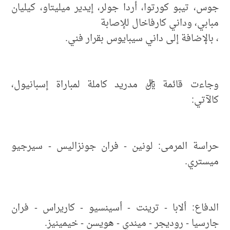
جوس، تيبو كورتوا، أردا جولر، إيدير ميليتاو، كيليان
مبابي، وداني كارفاخال للإصابة
، بالإضافة إلى داني سيبايوس بقرار فني.
وجاءت قائمة ريال مدريد كاملة لمباراة إسبانيول،
كالآتي:
حراسة المرمى: لونين - فران جونزاليس - سيرجيو
ميستري.
الدفاع: ألابا - ترينت - أسينسيو - كاريراس - فران
جارسيا - روديجر - ميندي - هويسن - خيمينيز.